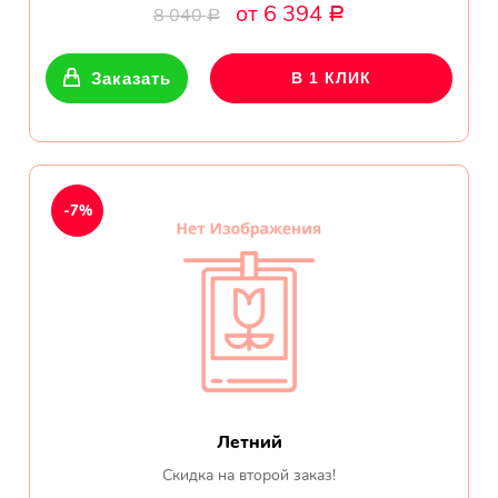
обл.
от 6 394
8 040
Р
Р
Спасибо сервису Flor-
world.ru, очень рада что
Заказать
В 1 КЛИК
выбрала Вас. Букет
изумительный!
Ульяна
Тымовское,
-7%
Сахалинская
обл.
Доставили букет маме
вовремя. Не подвели. Цветы
свежие. Спасибо.
Виктор
Тымовское,
Летний
Сахалинская
обл.
Скидка на второй заказ!