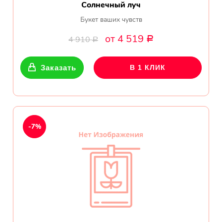
Солнечный луч
Букет ваших чувств
от 4 519
4 910
Р
Р
Заказать
В 1 КЛИК
-7%