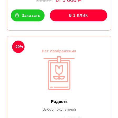
от 3 668
3 960
Р
Р
Показать еще
Заказать
В 1 КЛИК
Цветы
Подсолнухи
-29%
Лизиантусы
Хризантемы
Лилии
Орхидеи
Радость
Тюльпаны
Выбор покупателей