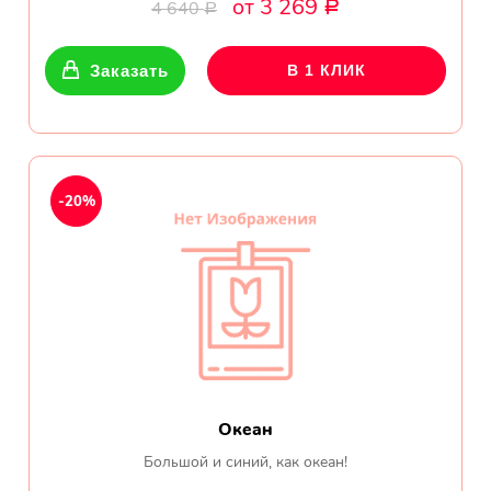
от 3 269
Ромашки
4 640
Р
Р
Кустовые розы
Заказать
В 1 КЛИК
Альстромерии
Герберы
-20%
Ирисы
Показать еще
ОТЗЫВЫ О МАГАЗИНЕ
Мария
Океан
Тымовское,
Большой и синий, как океан!
Сахалинская