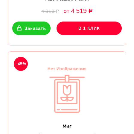
от 4 519
4 910
Р
Р
Заказать
В 1 КЛИК
-45%
Миг