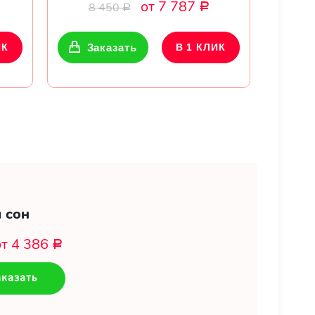
от 7 787
8 450
Р
Р
ИК
Заказать
В 1 КЛИК
 сон
от 4 386
Р
казать