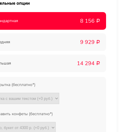
ельные опции
Мы в
8 156
андартная
Р
соц.
9 929
едняя
Р
сетях
14 294
льшая
Р
рытка (бесплатно*)
авить конфеты (бесплатно*)