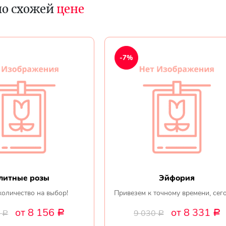
по схожей
цене
-7%
литные розы
Эйфория
количество на выбор!
Привезем к точному времени, сег
от 8 156
от 8 331
0
9 030
Р
Р
Р
Р