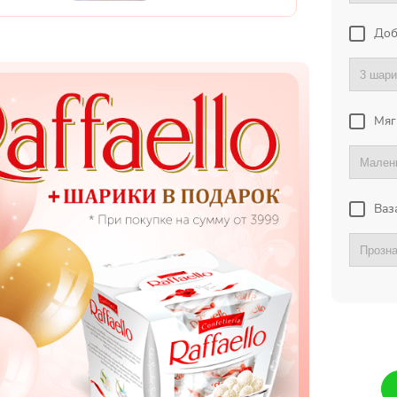
Доб
Мяг
Ваз