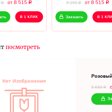
от 8 515
от 8 515
0
9 250
Р
Р
Р
Р
ать
В 1 КЛИК
Заказать
В 1 КЛ
ит
посмотреть
Розовый
5 680
Р
За