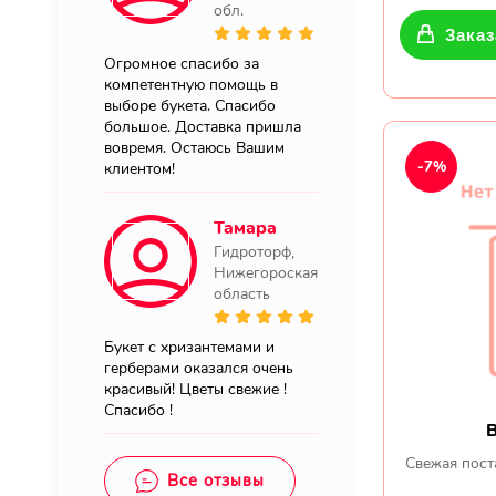
обл.
Заказ
Огромное спасибо за
компетентную помощь в
выборе букета. Спасибо
большое. Доставка пришла
вовремя. Остаюсь Вашим
-7%
клиентом!
Тамара
Гидроторф,
Нижегороская
область
Букет с хризантемами и
герберами оказался очень
красивый! Цветы свежие !
Спасибо !
Свежая пост
Все отзывы