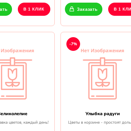
ать
В 1 КЛИК
Заказать
В 1 КЛ
-7%
Великолепие
Улыбка радуги
авка цветов, каждый день!
Цветы в корзине - простоят дол