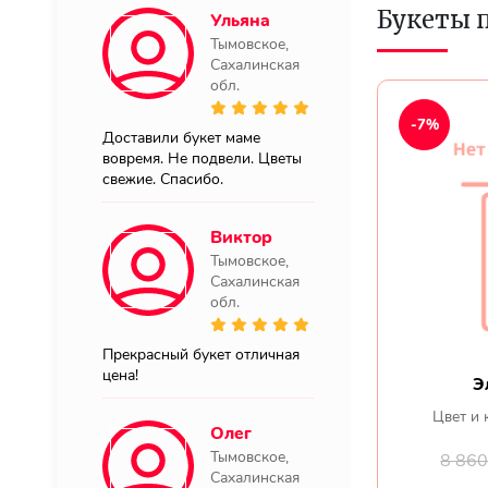
Букеты 
Ульяна
Тымовское,
Сахалинская
обл.
-7%
Доставили букет маме
вовремя. Не подвели. Цветы
свежие. Спасибо.
Виктор
Тымовское,
Сахалинская
обл.
Прекрасный букет отличная
цена!
Э
Цвет и 
Олег
Тымовское,
8 86
Сахалинская