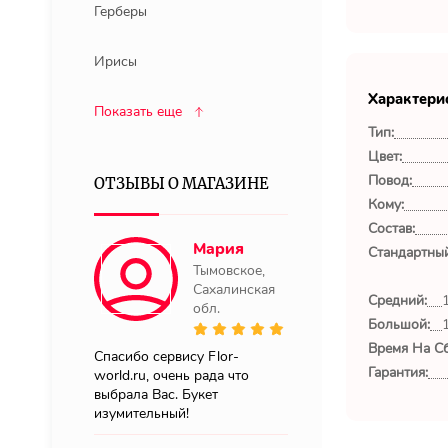
Герберы
Ирисы
Характери
Показать еще
Тип:
Цвет:
Повод:
ОТЗЫВЫ О МАГАЗИНЕ
Кому:
Состав:
Мария
Стандартный
Тымовское,
Сахалинская
Средний:
обл.
Большой:
Время На Сб
Спасибо сервису Flor-
Гарантия:
world.ru, очень рада что
выбрала Вас. Букет
изумительный!