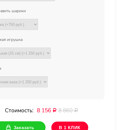
авить шарики
кая игрушка
а
Стоимость:
8 156
8 860
Р
Р
Заказать
В 1 КЛИК