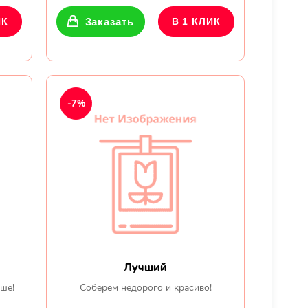
ИК
Заказать
В 1 КЛИК
-7%
Лучший
ьше!
Соберем недорого и красиво!