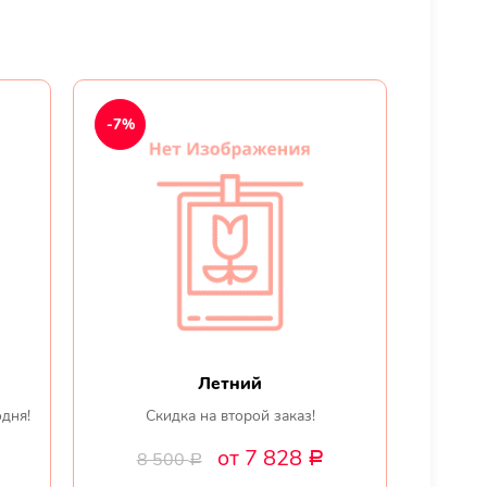
-7%
Летний
одня!
Скидка на второй заказ!
от 7 828
8 500
Р
Р