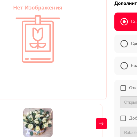
Дополнит
Ст
Ср
Бо
Отк
Доб