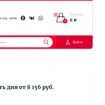
Корзина
Главная
 соц. сетях
0
Р
0
Гарантии
Войти
Доставка
Оплата
Контакты
ь дня от 8 156 руб.
Личный
кобинет
Регистраци