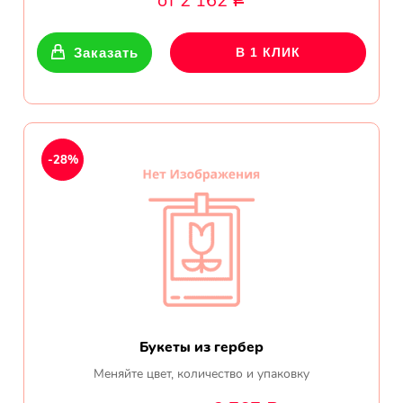
от 2 162
Р
Показать еще
Заказать
В 1 КЛИК
Цветы
Подсолнухи
-28%
Лизиантусы
Хризантемы
Лилии
Орхидеи
Букеты из гербер
Тюльпаны
Меняйте цвет, количество и упаковку