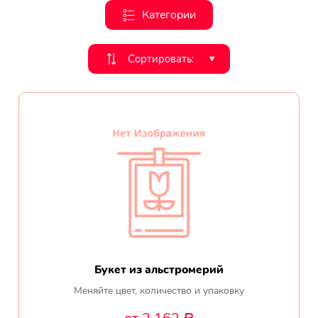
Категории
День рождения
Мы в
Цветы женщине
Сортировать:
‣
соц.
Цветы маме
сетях
Цветы мужчине
Цветы любимой
Цветы ребенку
Цветы дочери
Цветы подруге
Букет из альстромерий
Меняйте цвет, количество и упаковку
Цветы сестре