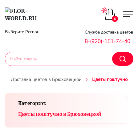
Цветы поштучно
0
Главная
Выберите Регион
Служба доставка цветов
Букеты до 2500
8-(920)-151-74-40
Гарантии
Каталог букетов
Доставка
Доставка цветов в Брюховецкой
Цветы поштучно
Оплата
Корзины с цветами
Классика
Контакты
Категория:
Авторские букеты
Цветы поштучно в Брюховецкой
Личный
кобинет
Букеты из роз
Регистраци