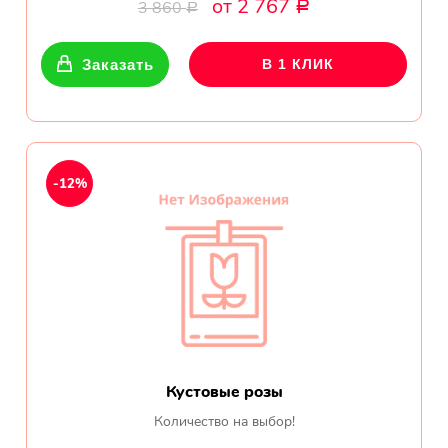
от 2 767
Ромашки
3 860
Р
Р
Кустовые розы
Заказать
В 1 КЛИК
Альстромерии
Герберы
-12%
Ирисы
Показать еще
ОТЗЫВЫ О МАГАЗИНЕ
Мария
Кустовые розы
Тымовское,
Количество на выбор!
Сахалинская