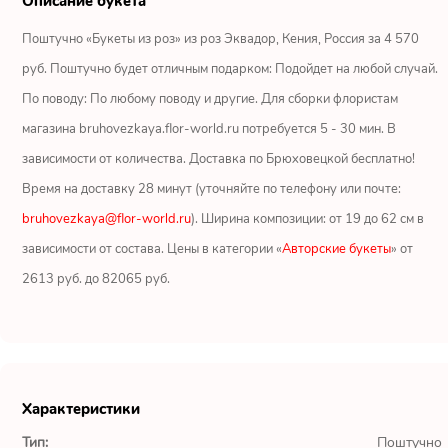
Описание букета
Ромашки
Поштучно «Букеты из роз» из роз Эквадор, Кения, Россия за 4 570
Кустовые розы
руб. Поштучно будет отличным подарком: Подойдет на любой случай.
По поводу: По любому поводу и другие. Для сборки флористам
Альстромерии
магазина bruhovezkaya.flor-world.ru потребуется 5 - 30 мин. В
Герберы
зависимости от количества. Доставка по Брюховецкой бесплатно!
Время на доставку 28 минут (уточняйте по телефону или почте:
Ирисы
bruhovezkaya@flor-world.ru
). Ширина композиции: от 19 до 62 см в
зависимости от состава. Цены в категории «
Авторские букеты
» от
Показать еще
2613 руб. до 82065 руб.
ОТЗЫВЫ О МАГАЗИНЕ
Мария
Характеристики
Тымовское,
Сахалинская
Тип:
Поштучно