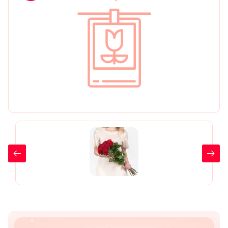
День рождения
Мы в
Цветы женщине
соц.
Цветы маме
сетях
Цветы мужчине
Цветы любимой
Цветы ребенку
Цветы дочери
Цветы подруге
Цветы сестре