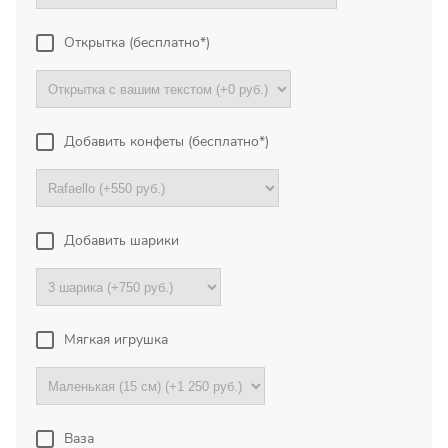
Букет с хризантемами и
герберами оказался очень
Открытка (бесплатно*)
красивый! Цветы свежие !
Спасибо !
Все отзывы
Добавить конфеты (бесплатно*)
ПОДПИШИТЕСЬ!
Добавить шарики
Чтобы первыми узнать о
наших акциях и скидках
Ваше имя
Мягкая игрушка
Ваш Email
Ваза