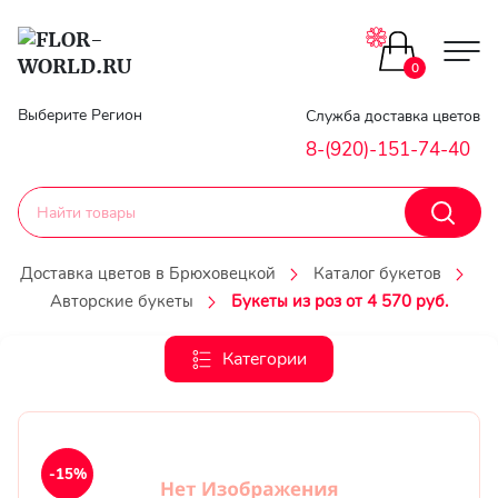
Цветы поштучно
0
Главная
Выберите Регион
Служба доставка цветов
Букеты до 2500
8-(920)-151-74-40
Гарантии
Каталог букетов
Доставка
Доставка цветов в Брюховецкой
Каталог букетов
Оплата
Авторские букеты
Букеты из роз от 4 570 руб.
Корзины с цветами
Классика
Категории
Контакты
Авторские букеты
Личный
кобинет
Букеты из роз
-15%
Регистраци