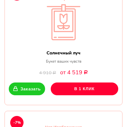
Солнечный луч
Букет ваших чувств
от 4 519
4 910
Р
Р
Заказать
В 1 КЛИК
-7%