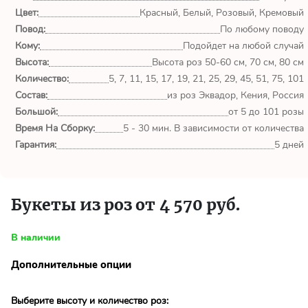
обл.
Цвет:
Красный, Белый, Розовый, Кремовый
Повод:
По любому поводу
Спасибо сервису Flor-
Кому:
Подойдет на любой случай
world.ru, очень рада что
выбрала Вас. Букет
Высота:
Высота роз 50-60 см, 70 см, 80 см
изумительный!
Количество:
5, 7, 11, 15, 17, 19, 21, 25, 29, 45, 51, 75, 101
Состав:
из роз Эквадор, Кения, Россия
Ульяна
Большой:
от 5 до 101 розы
Тымовское,
Время На Сборку:
5 - 30 мин. В зависимости от количества
Сахалинская
Гарантия:
5 дней
обл.
Доставили букет маме
вовремя. Не подвели. Цветы
Букеты из роз от 4 570 руб.
свежие. Спасибо.
В наличии
Виктор
Тымовское,
Дополнительные опции
Сахалинская
обл.
Выберите высоту и количество роз: