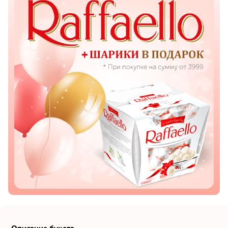
Показать еще
Цветы
Подсолнухи
Лизиантусы
Хризантемы
Лилии
Орхидеи
Тюльпаны