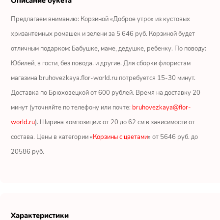
Описание букета
Ромашки
Предлагаем вниманию: Корзиной «Доброе утро» из кустовых
Кустовые розы
хризантемных ромашек и зелени за 5 646 руб. Корзиной будет
отличным подарком: Бабушке, маме, дедушке, ребенку. По поводу:
Альстромерии
Юбилей, в гости, без повода. и другие. Для сборки флористам
Герберы
магазина bruhovezkaya.flor-world.ru потребуется 15-30 минут.
Доставка по Брюховецкой от 600 рублей. Время на доставку 20
Ирисы
минут (уточняйте по телефону или почте:
bruhovezkaya@flor-
world.ru
). Ширина композиции: от 20 до 62 см в зависимости от
Показать еще
состава. Цены в категории «
Корзины с цветами
» от 5646 руб. до
20586 руб.
ОТЗЫВЫ О МАГАЗИНЕ
Мария
Тымовское,
Сахалинская
Характеристики