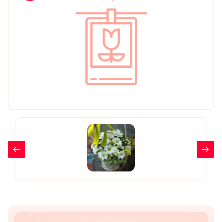
День рождения
Мы в
Цветы женщине
соц.
Цветы маме
сетях
Цветы мужчине
Цветы любимой
Цветы ребенку
Цветы дочери
Цветы подруге
Цветы сестре