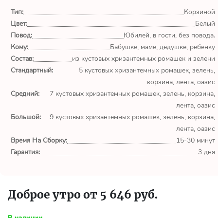
обл.
Тип:
Корзиной
Цвет:
Белый
Спасибо сервису Flor-
world.ru, очень рада что
Повод:
Юбилей, в гости, без повода.
выбрала Вас. Букет
Кому:
Бабушке, маме, дедушке, ребенку
изумительный!
Состав:
из кустовых хризантемных ромашек и зелени
Стандартный:
5 кустовых хризантемных ромашек, зелень,
Ульяна
корзина, лента, оазис
Тымовское,
Средний:
7 кустовых хризантемных ромашек, зелень, корзина,
Сахалинская
лента, оазис
обл.
Большой:
9 кустовых хризантемных ромашек, зелень, корзина,
лента, оазис
Доставили букет маме
Время На Сборку:
вовремя. Не подвели. Цветы
15-30 минут
свежие. Спасибо.
Гарантия:
3 дня
Виктор
Тымовское,
Доброе утро от 5 646 руб.
Сахалинская
обл.
В наличии