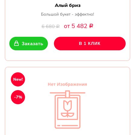
Алый бриз
Большой букет - эффектно!
от 5 482
6 680
Р
Р
Заказать
В 1 КЛИК
New!
-7%