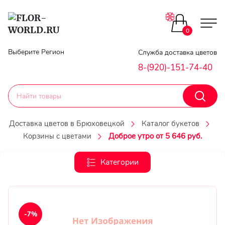
Цветы поштучно
0
Главная
Выберите Регион
Служба доставка цветов
Букеты до 2500
8-(920)-151-74-40
Гарантии
Каталог букетов
Доставка
Доставка цветов в Брюховецкой
Каталог букетов
Оплата
Корзины с цветами
Доброе утро от 5 646 руб.
Корзины с цветами
Классика
Категории
Контакты
Авторские букеты
Личный
кобинет
Букеты из роз
-7%
Регистраци