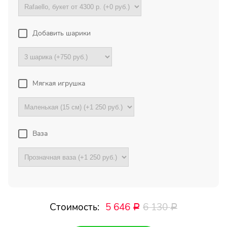
Букет с хризантемами и
герберами оказался очень
красивый! Цветы свежие !
Спасибо !
Добавить шарики
Все отзывы
Мягкая игрушка
ПОДПИШИТЕСЬ!
Ваза
Чтобы первыми узнать о
наших акциях и скидках
Ваше имя
Стоимость:
5 646
6 130
Ваш Email
Р
Р