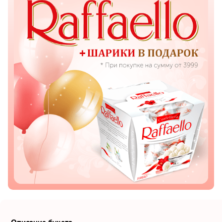
Показать еще
Цветы
Подсолнухи
Лизиантусы
Хризантемы
Лилии
Орхидеи
Тюльпаны