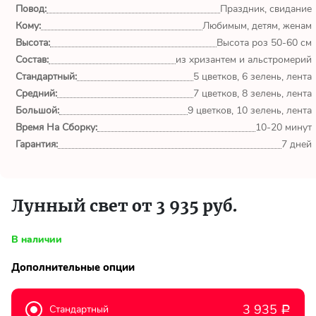
обл.
Повод:
Праздник, свидание
Кому:
Любимым, детям, женам
Спасибо сервису Flor-
Высота:
Высота роз 50-60 см
world.ru, очень рада что
Состав:
из хризантем и альстромерий
выбрала Вас. Букет
Стандартный:
изумительный!
5 цветков, 6 зелень, лента
Средний:
7 цветков, 8 зелень, лента
Большой:
9 цветков, 10 зелень, лента
Ульяна
Время На Сборку:
10-20 минут
Тымовское,
Сахалинская
Гарантия:
7 дней
обл.
Доставили букет маме
Лунный свет от 3 935 руб.
вовремя. Не подвели. Цветы
свежие. Спасибо.
В наличии
Виктор
Дополнительные опции
Тымовское,
Сахалинская
обл.
3 935
Стандартный
Р