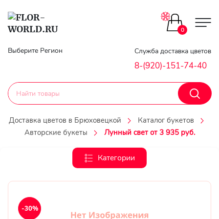
Цветы поштучно
0
Главная
Выберите Регион
Служба доставка цветов
Букеты до 2500
8-(920)-151-74-40
Гарантии
Каталог букетов
Доставка
Доставка цветов в Брюховецкой
Каталог букетов
Оплата
Авторские букеты
Лунный свет от 3 935 руб.
Корзины с цветами
Классика
Категории
Контакты
Авторские букеты
Личный
кобинет
Букеты из роз
-30%
Регистраци