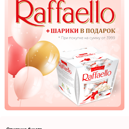
Показать еще
Цветы
Подсолнухи
Лизиантусы
Хризантемы
Лилии
Орхидеи
Тюльпаны