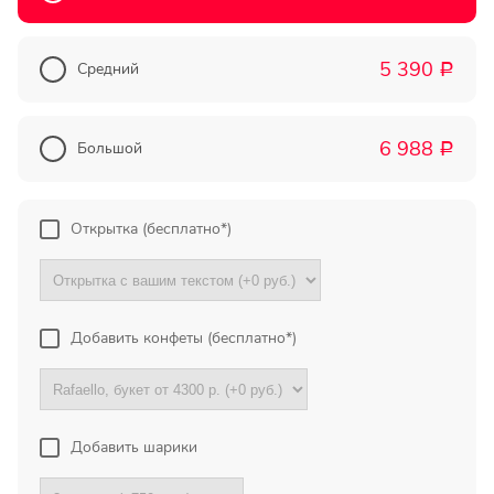
Прекрасный букет отличная
цена!
5 390
Средний
Р
Олег
Тымовское,
6 988
Сахалинская
Большой
Р
обл.
Огромное спасибо за
Открытка (бесплатно*)
компетентную помощь в
выборе букета. Спасибо
большое. Доставка пришла
вовремя. Остаюсь Вашим
клиентом!
Добавить конфеты (бесплатно*)
Тамара
Гидроторф,
Нижегороская
Добавить шарики
область