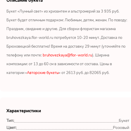
Описание букета
Ромашки
Букет «Лунный свет» из хризантем и альстромерий за 3 935 руб.
Кустовые розы
Букет будет отличным подарком: Любимым, детям, женам. По поводу:
Праздник, свидание и другие. Для сборки флористам магазина
Альстромерии
bruhovezkaya.flor-world.ru потребуется 10-20 минут. Доставка по
Герберы
Брюховецкой бесплатно! Время на доставку 29 минут (уточняйте по
телефону или почте:
bruhovezkaya@flor-world.ru
). Ширина
Ирисы
композиции: от 13 до 60 см в зависимости от состава. Цены в
категории «
Авторские букеты
» от 2613 руб. до 82065 руб.
Показать еще
ОТЗЫВЫ О МАГАЗИНЕ
Характеристики
Мария
Тип:
Букет
Тымовское,
Сахалинская
Цвет:
Розовый