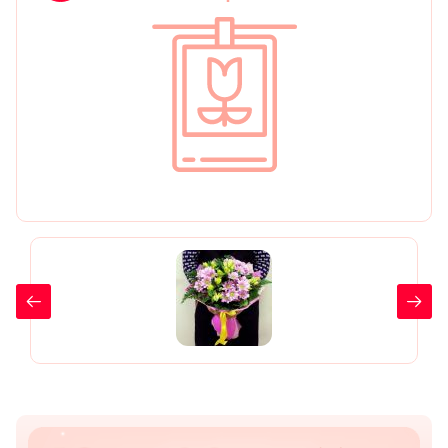
День рождения
Мы в
Цветы женщине
соц.
Цветы маме
сетях
Цветы мужчине
Цветы любимой
Цветы ребенку
Цветы дочери
Цветы подруге
Цветы сестре