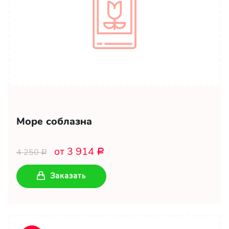
Море соблазна
от 3 914
4 250
Р
Р
Заказать